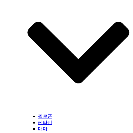
필로폰
케타민
대마