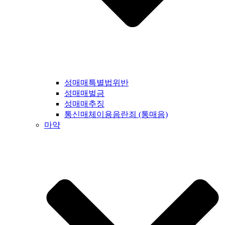
성매매특별법위반
성매매벌금
성매매추징
통신매체이용음란죄 (통매음)
마약