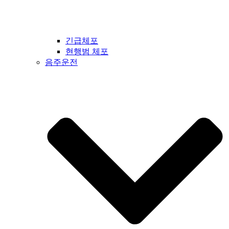
긴급체포
현행범 체포
음주운전