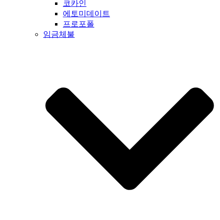
코카인
에토미데이트
프로포폴
임금체불