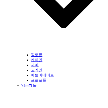
필로폰
케타민
대마
코카인
에토미데이트
프로포폴
임금체불