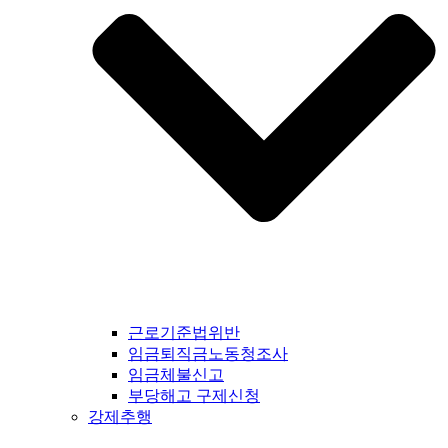
근로기준법위반
임금퇴직금노동청조사
임금체불신고
부당해고 구제신청
강제추행