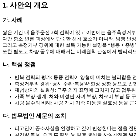
1. 사안의 개요
가. 사례
짧은 기간 내
음주운전 3회
전력이 있고 이번에는
음주측정거부
다만 항소·변론 과정에서 단순한 선처 호소가 아니라,
범행 인정
그리고
측정거부 경위에 대한 설득 가능한 설명
을 “
행동 + 증빙
또한 별도로
차량 몰수
에 대해서는 비례원칙 관점에서 법리적
나. 핵심 쟁점
반복 전력의 평가
: 동종 전력이 양형에 미치는 불리함을
측정거부의 경위
: 당시 주취·복용약·현장 상황 등으로 인
재범방지의 실효성
: 금주 의지 표명에 그치지 않고
업무환
가족 부양·생계
: 처와 미성년 자녀 부양, 치료비 부담 등
구
차량 몰수의 비례
: 차량 가치·가족 이동권·실효성 등을 
다. 법무법인 세문의 조치
피고인이
공소사실을 인정
하고 깊이 반성한다는 점을 전
감기약 복용, 수면 후 착오 등
범행 경위
를 사실관계에 맞