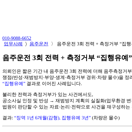
010-9088-6652
업무사례
〉
음주운전
〉
음주운전 3회 전력 + 측정거부 “집행
음주운전 3회 전력 + 측정거부 “집행유예”
의뢰인은 짧은 기간 내 음주운전 3회 전력
에 더해
음주측정거부
쟁점(반성·재범방지·부양·생계·측정거부 경위·차량 몰수)을 
“집행유예”
결과로 이어진 사례입니다.
불리한 전력과 측정거부가 있는 사건에서도,
공소사실 인정 및 반성
→
재범방지 계획의 실질화(업무환경 변경
법원이 판단할 수 있는
자료·논리·전략
으로 사건을 재구성하는 
결과:
“징역 1년 6개월(감형), 집행유예 3년”
(차량은
몰수
)