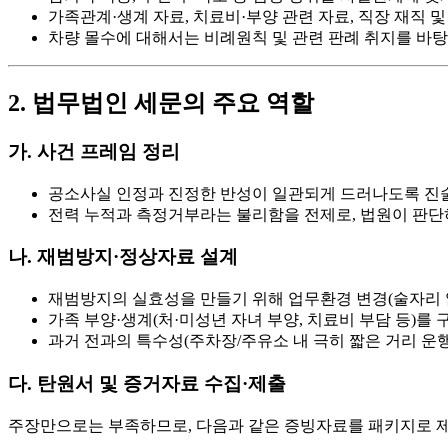
가족관계·생계 자료
, 치료비·부양 관련 자료,
직장 재직 및
차량 몰수
에 대해서는 비례원칙 및 관련 판례 취지를 바탕
2. 법무법인 세문의 주요 역할
가. 사건 프레임 정리
공소사실 인정
과
진정한 반성
이 일관되게 드러나도록 진술
전력 누적과 측정거부라는 불리함을 전제로, 법원이 판단
나. 재범방지·정상자료 설계
재범방지의 실효성
을 만들기 위해
업무환경 변경
(술자리 
가족 부양·생계
(처·미성년 자녀 부양, 치료비 부담 등)
과거 전과의 특수성(주차장/주유소 내 극히 짧은 거리 운
다. 탄원서 및 증거자료 수집·제출
주장만으로는 부족하므로, 다음과 같은
증빙자료
를 패키지로 