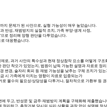
까지 문제가 된 사안으로, 실형 가능성이 매우 높았습니다.
과 반성
,
재범방지의 실질적 조치
,
가족 부양·생계 사정
,
”으로 정리해 양형 판단을 다투었습니다.
으로 대응했습니다.
 전제로, 과거 사안의 특수성과 현재 정상참작 요소를 어떻게 구조
한 판단 착오가 있었는지,
법원이 납득 가능한 설명과 자료
로 정
경 변경
, 술자리 회피 등
재범 가능성을 낮추는 구체 조치
가 있는
금 시 가족에게 미치는 영향
이 자료로 입증되는가
근거로
몰수의 필요성/상당성
을 다투거나, 절차적으로
가환부
등 권
면에 두고,
반성문
및
금주·재범방지 계획
을 구체화해 제출했습니
게 정리하고, 측정거부 당시의 심리·상황을 과장 없이 설명해
정상