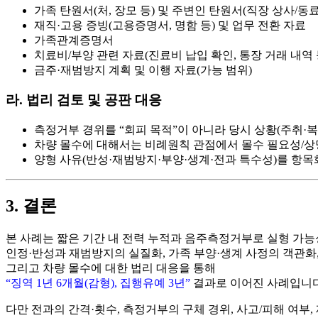
가족 탄원서
(처, 장모 등) 및 주변인 탄원서(직장 상사/동료
재직·고용 증빙
(고용증명서, 명함 등) 및
업무 전환 자료
가족관계증명서
치료비/부양 관련 자료
(진료비 납입 확인, 통장 거래 내역 
금주·재범방지 계획
및 이행 자료(가능 범위)
라. 법리 검토 및 공판 대응
측정거부 경위
를 “회피 목적”이 아니라 당시 상황(주취·
차량 몰수
에 대해서는 비례원칙 관점에서
몰수 필요성/
양형 사유(반성·재범방지·부양·생계·전과 특수성)를 항목
3. 결론
본 사례는 짧은 기간 내 전력 누적과
음주측정거부
로 실형 가능
인정·반성
과
재범방지의 실질화
,
가족 부양·생계 사정의 객관화
그리고
차량 몰수에 대한 법리 대응
을 통해
“징역 1년 6개월(감형), 집행유예 3년”
결과로 이어진 사례입니다
다만 전과의 간격·횟수, 측정거부의 구체 경위, 사고/피해 여부