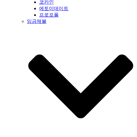
코카인
에토미데이트
프로포폴
임금체불