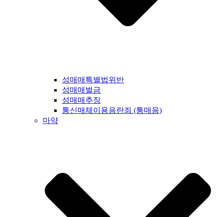
성매매특별법위반
성매매벌금
성매매추징
통신매체이용음란죄 (통매음)
마약