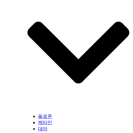
필로폰
케타민
대마