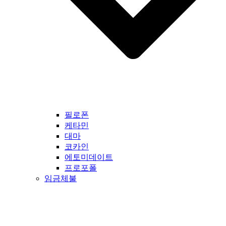
필로폰
케타민
대마
코카인
에토미데이트
프로포폴
임금체불