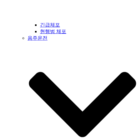
긴급체포
현행범 체포
음주운전