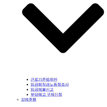
근로기준법위반
임금퇴직금노동청조사
임금체불신고
부당해고 구제신청
강제추행