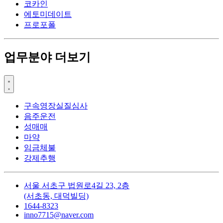
코카인
에토미데이트
프로포폴
업무분야 더보기
구속영장실질심사
음주운전
성매매
마약
임금체불
강제추행
서울 서초구 법원로4길 23, 2층
(서초동, 대덕빌딩)
1644-8323
inno7715@naver.com