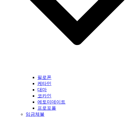
필로폰
케타민
대마
코카인
에토미데이트
프로포폴
임금체불