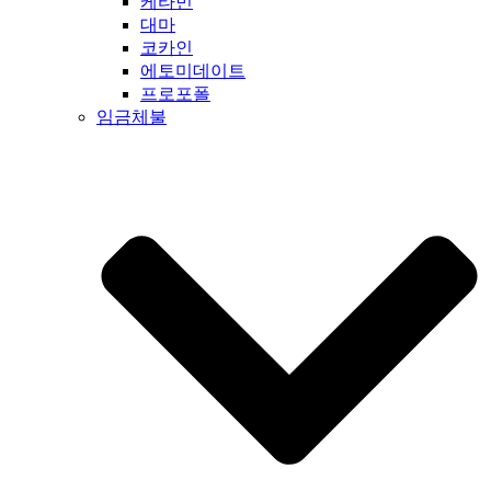
케타민
대마
코카인
에토미데이트
프로포폴
임금체불