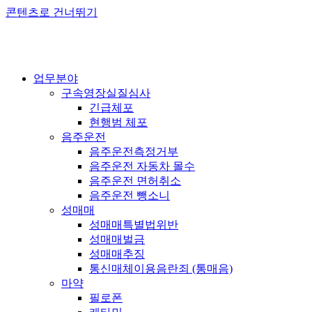
콘텐츠로 건너뛰기
업무분야
구속영장실질심사
긴급체포
현행범 체포
음주운전
음주운전측정거부
음주운전 자동차 몰수
음주운전 면허취소
음주운전 뺑소니
성매매
성매매특별법위반
성매매벌금
성매매추징
통신매체이용음란죄 (통매음)
마약
필로폰