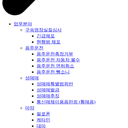
업무분야
구속영장실질심사
긴급체포
현행범 체포
음주운전
음주운전측정거부
음주운전 자동차 몰수
음주운전 면허취소
음주운전 뺑소니
성매매
성매매특별법위반
성매매벌금
성매매추징
통신매체이용음란죄 (통매음)
마약
필로폰
케타민
대마