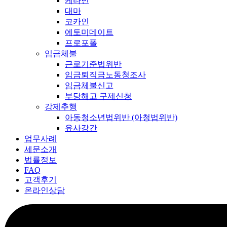
케타민
대마
코카인
에토미데이트
프로포폴
임금체불
근로기준법위반
임금퇴직금노동청조사
임금체불신고
부당해고 구제신청
강제추행
아동청소년법위반 (아청법위반)
유사강간
업무사례
세문소개
법률정보
FAQ
고객후기
온라인상담