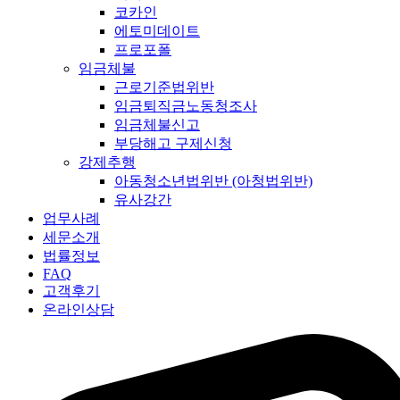
코카인
에토미데이트
프로포폴
임금체불
근로기준법위반
임금퇴직금노동청조사
임금체불신고
부당해고 구제신청
강제추행
아동청소년법위반 (아청법위반)
유사강간
업무사례
세문소개
법률정보
FAQ
고객후기
온라인상담