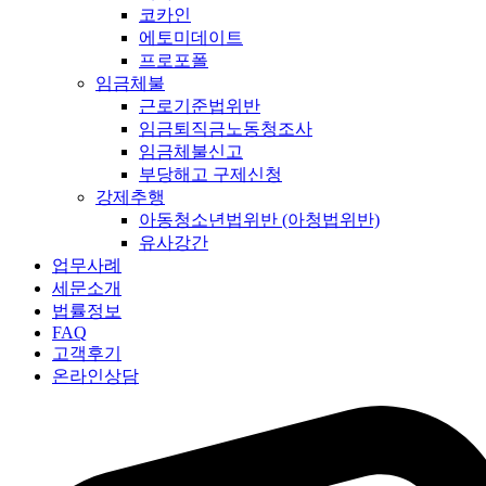
코카인
에토미데이트
프로포폴
임금체불
근로기준법위반
임금퇴직금노동청조사
임금체불신고
부당해고 구제신청
강제추행
아동청소년법위반 (아청법위반)
유사강간
업무사례
세문소개
법률정보
FAQ
고객후기
온라인상담