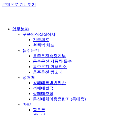
콘텐츠로 건너뛰기
업무분야
구속영장실질심사
긴급체포
현행범 체포
음주운전
음주운전측정거부
음주운전 자동차 몰수
음주운전 면허취소
음주운전 뺑소니
성매매
성매매특별법위반
성매매벌금
성매매추징
통신매체이용음란죄 (통매음)
마약
필로폰