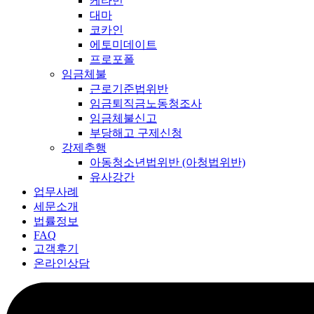
케타민
대마
코카인
에토미데이트
프로포폴
임금체불
근로기준법위반
임금퇴직금노동청조사
임금체불신고
부당해고 구제신청
강제추행
아동청소년법위반 (아청법위반)
유사강간
업무사례
세문소개
법률정보
FAQ
고객후기
온라인상담