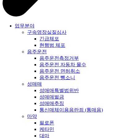
업무분야
구속영장실질심사
긴급체포
현행범 체포
음주운전
음주운전측정거부
음주운전 자동차 몰수
음주운전 면허취소
음주운전 뺑소니
성매매
성매매특별법위반
성매매벌금
성매매추징
통신매체이용음란죄 (통매음)
마약
필로폰
케타민
대마